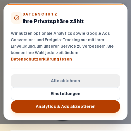
Zur Startseite
DATENSCHUTZ
Ihre Privatsphäre zählt
Welche Unterlagen brauche ich für den
Autoverkauf? Checkliste für
Wir nutzen optionale Analytics sowie Google Ads
Conversion- und Ereignis-Tracking nur mit Ihrer
Deutschland
Einwilligung, um unseren Service zu verbessern. Sie
Praxisleitfaden mit Checklisten, Preisfaktoren und
können Ihre Wahl jederzeit ändern.
klaren nächsten Schritten
Datenschutzerklärung lesen
Alle ablehnen
Einstellungen
Analytics & Ads akzeptieren