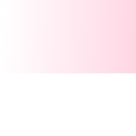
Opel Corsa verkaufen: Warum
gerade Stadtfahrzeuge eine klare
Verkaufsstrategie brauchen
Wer einen
Opel Corsa verkaufen
mochte, hat oft