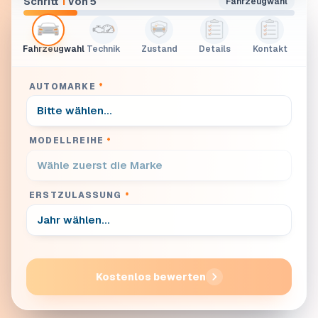
Schritt
1
von 5
Fahrzeugwahl
Fahrzeugwahl
Technik
Zustand
Details
Kontakt
AUTOMARKE
*
MODELLREIHE
*
ERSTZULASSUNG
*
Kostenlos bewerten