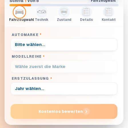
Schritt
1
von 5
Fahrzeugwahl
Fahrzeugwahl
Technik
Zustand
Details
Kontakt
AUTOMARKE
*
MODELLREIHE
*
ERSTZULASSUNG
*
Kostenlos bewerten