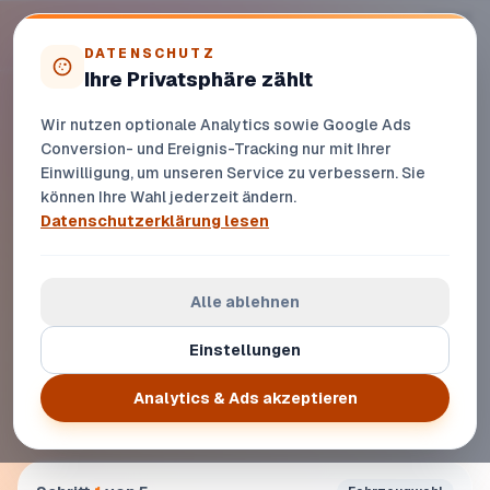
Zur Startseite
DATENSCHUTZ
Ihre Privatsphäre zählt
Mercedes C-Klasse verkaufen:
Premium bleibt, Kosten steigen
Wir nutzen optionale Analytics sowie Google Ads
Conversion- und Ereignis-Tracking nur mit Ihrer
Wie Sie bei alternder C-Klasse versteckte Kosten früh
Einwilligung, um unseren Service zu verbessern. Sie
erkennen und den Restwert sichern
können Ihre Wahl jederzeit ändern.
Datenschutzerklärung lesen
Alle ablehnen
Einstellungen
Analytics & Ads akzeptieren