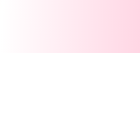
Mercedes C-Klasse verkaufen:
Luxus im Alltag, versteckte Kosten
im Alter
Die C-Klasse steht für Komfort, Markenimage und
souveränes Fahren. Viele Halter bleiben dem
Modell lange treu, weil Qualität und Fahrgefühl