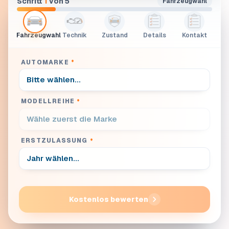
Schritt
1
von 5
Fahrzeugwahl
Fahrzeugwahl
Technik
Zustand
Details
Kontakt
AUTOMARKE
*
MODELLREIHE
*
ERSTZULASSUNG
*
Kostenlos bewerten