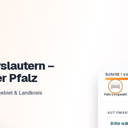
slautern –
er Pfalz
Schritt
1
vo
ebiet & Landkreis
Fahrzeugwahl
AUTOMAR